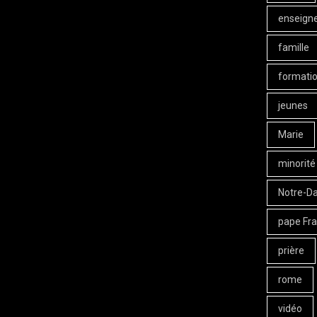
enseign
famille
formati
jeunes
Marie
minorité
Notre-D
pape Fra
prière
rome
vidéo