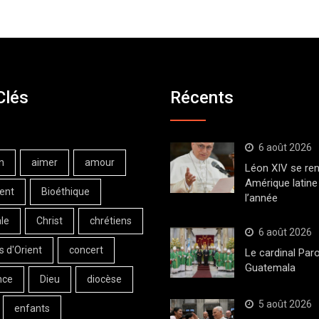
Clés
Récents
6 août 2026
n
aimer
amour
Léon XIV se ren
Amérique latine 
ent
Bioéthique
l’année
le
Christ
chrétiens
6 août 2026
s d'Orient
concert
Le cardinal Paro
Guatemala
nce
Dieu
diocèse
5 août 2026
enfants