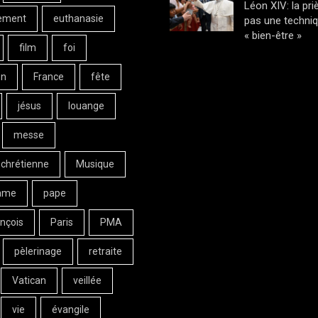
Léon XIV: la pri
ement
euthanasie
pas une techni
« bien-être »
film
foi
on
France
fête
jésus
louange
messe
 chrétienne
Musique
ame
pape
nçois
Paris
PMA
pèlerinage
retraite
Vatican
veillée
vie
évangile