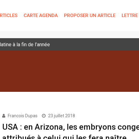
RTICLES
CARTE AGENDA
PROPOSER UN ARTICLE
LETTRE
tine à la fin de l’année
Francois Dupas
23 juillet 2018
USA : en Arizona, les embryons cong
attribués à celui qui les fera naître