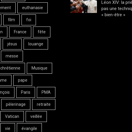
Léon XIV: la pri
ement
euthanasie
pas une techni
« bien-être »
film
foi
on
France
fête
jésus
louange
messe
 chrétienne
Musique
ame
pape
nçois
Paris
PMA
pèlerinage
retraite
Vatican
veillée
vie
évangile