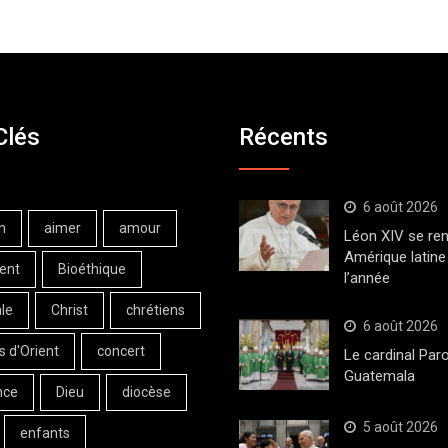
Clés
Récents
6 août 2026
n
aimer
amour
Léon XIV se ren
Amérique latine 
ent
Bioéthique
l’année
le
Christ
chrétiens
6 août 2026
s d'Orient
concert
Le cardinal Paro
Guatemala
nce
Dieu
diocèse
5 août 2026
enfants