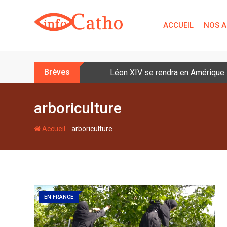
S
k
ACCUEIL
NOS A
i
p
t
o
Brèves
Léon XIV se rendra en Amérique la
c
o
n
arboriculture
t
e
-
Accueil
arboriculture
n
t
EN FRANCE