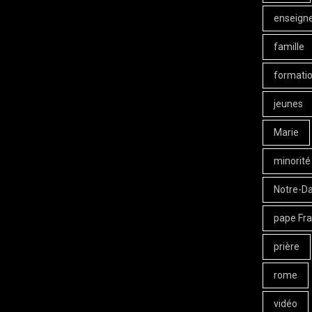
enseign
famille
formati
jeunes
Marie
minorité
Notre-D
pape Fra
prière
rome
vidéo