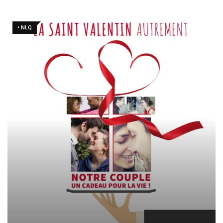
• NLQ