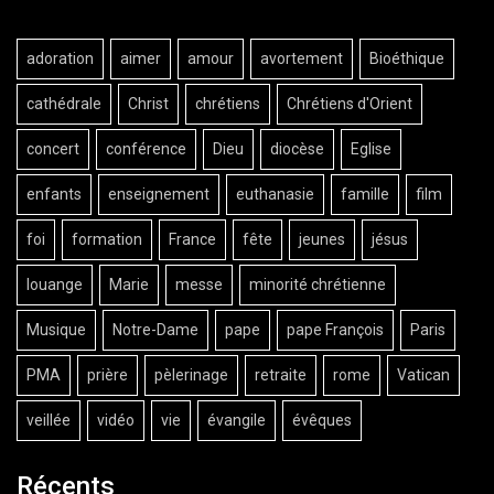
adoration
aimer
amour
avortement
Bioéthique
cathédrale
Christ
chrétiens
Chrétiens d'Orient
concert
conférence
Dieu
diocèse
Eglise
enfants
enseignement
euthanasie
famille
film
foi
formation
France
fête
jeunes
jésus
louange
Marie
messe
minorité chrétienne
Musique
Notre-Dame
pape
pape François
Paris
PMA
prière
pèlerinage
retraite
rome
Vatican
veillée
vidéo
vie
évangile
évêques
Récents