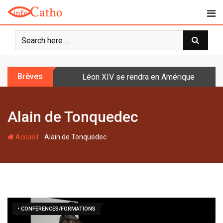
S
k
i
p
t
o
Brèves
Léon XIV se rendra en Amérique latine à l
c
o
n
Alain de Tonquedec
t
e
-
n
Accueil
Alain de Tonquedec
t
• CONFÉRENCES/FORMATIONS