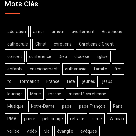
Mots Clés
adoration
aimer
amour
avortement
Bioéthique
cathédrale
Christ
chrétiens
Chrétiens d'Orient
concert
conférence
Dieu
diocèse
Eglise
enfants
enseignement
euthanasie
famille
film
foi
formation
France
fête
jeunes
jésus
louange
Marie
messe
minorité chrétienne
Musique
Notre-Dame
pape
pape François
Paris
PMA
prière
pèlerinage
retraite
rome
Vatican
veillée
vidéo
vie
évangile
évêques