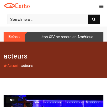
S
k
i
p
t
o
Brèves
Léon XIV se rendra en Amérique latine à l
c
o
n
acteurs
t
e
-
n
Accueil
acteurs
t
• NLH