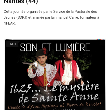
Nantes (44)
Cette journée organisée par le Service de la Pastorale des
Jeunes (SDPJ) et animée par Emmanuel Carré, formateur à
l’IFEAP…
• NLH