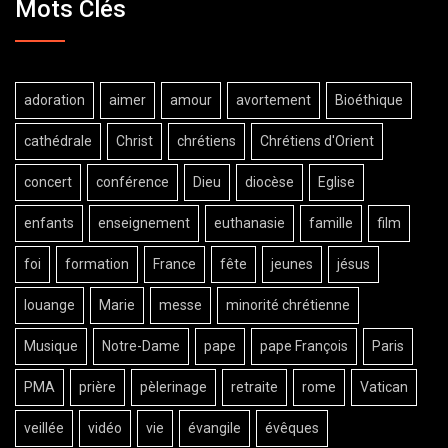
Mots Clés
adoration
aimer
amour
avortement
Bioéthique
cathédrale
Christ
chrétiens
Chrétiens d'Orient
concert
conférence
Dieu
diocèse
Eglise
enfants
enseignement
euthanasie
famille
film
foi
formation
France
fête
jeunes
jésus
louange
Marie
messe
minorité chrétienne
Musique
Notre-Dame
pape
pape François
Paris
PMA
prière
pèlerinage
retraite
rome
Vatican
veillée
vidéo
vie
évangile
évêques