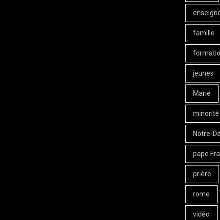
enseign
famille
formati
jeunes
Marie
minorité
Notre-D
pape Fra
prière
rome
vidéo