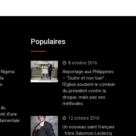
Populaires
8 octobre 2016
Nigeria
Reportage aux Philippines
la
– “Guérir et non tuer” :
ys
l’Eglise soutient le combat
du président contre la
drogue, mais pas ses
méthodes
 du
oté d’une
12 octobre 2016
ndamentale
Un nouveau saint français
: frère Salomon Leclercq