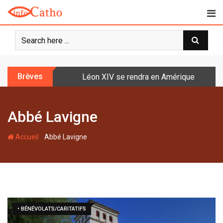
S
k
i
p
t
o
Brèves
Léon XIV se rendra en Amérique latine à l
c
o
n
Abbé Lavigne
t
e
-
n
Accueil
Abbé Lavigne
t
• BÉNÉVOLATS/CARITATIFS