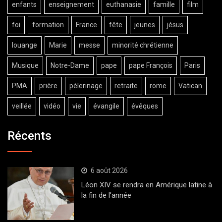
enfants
enseignement
euthanasie
famille
film
foi
formation
France
fête
jeunes
jésus
louange
Marie
messe
minorité chrétienne
Musique
Notre-Dame
pape
pape François
Paris
PMA
prière
pèlerinage
retraite
rome
Vatican
veillée
vidéo
vie
évangile
évêques
Récents
6 août 2026
Léon XIV se rendra en Amérique latine à
la fin de l’année