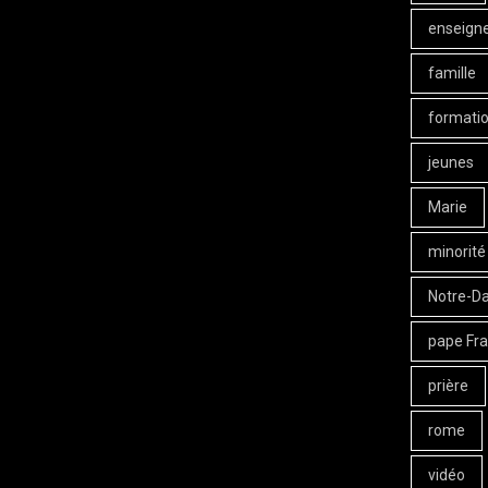
enseign
famille
formati
jeunes
Marie
minorité
Notre-D
pape Fra
prière
rome
vidéo