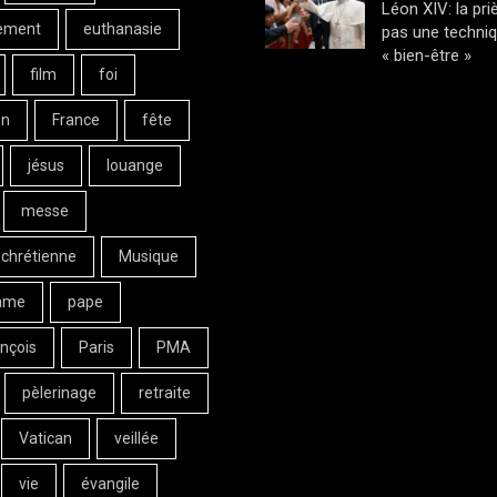
Léon XIV: la pri
ement
euthanasie
pas une techni
« bien-être »
film
foi
on
France
fête
jésus
louange
messe
 chrétienne
Musique
ame
pape
nçois
Paris
PMA
pèlerinage
retraite
Vatican
veillée
vie
évangile