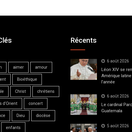
Clés
Récents
6 août 2026
n
aimer
amour
Léon XIV se ren
Amérique latine 
ent
Bioéthique
l’année
le
Christ
chrétiens
6 août 2026
s d'Orient
concert
Le cardinal Paro
Guatemala
nce
Dieu
diocèse
5 août 2026
enfants