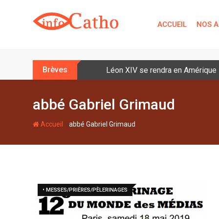
S
k
ACCUEIL
NOS A
i
p
t
o
Brèves
Léon XIV se rendra en Amérique la
c
o
n
abbé Gabriel Grimaud
t
e
-
Accueil
abbé Gabriel Grimaud
n
t
• MESSES/PRIÈRES/PÈLERINAGES