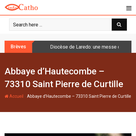
S
k
i
p
t
o
Brèves
Diocèse de Laredo: une messe célébrée 
c
o
n
Abbaye d’Hautecombe –
t
e
73310 Saint Pierre de Curtille
n
t
-
Accueil
Abbaye d’Hautecombe – 73310 Saint Pierre de Curtille