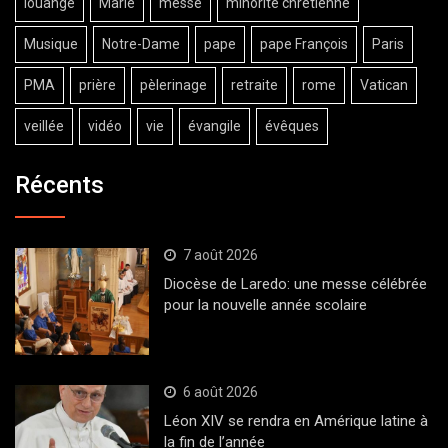
louange
Marie
messe
minorité chrétienne
Musique
Notre-Dame
pape
pape François
Paris
PMA
prière
pèlerinage
retraite
rome
Vatican
veillée
vidéo
vie
évangile
évêques
Récents
7 août 2026
Diocèse de Laredo: une messe célébrée
pour la nouvelle année scolaire
6 août 2026
Léon XIV se rendra en Amérique latine à
la fin de l’année