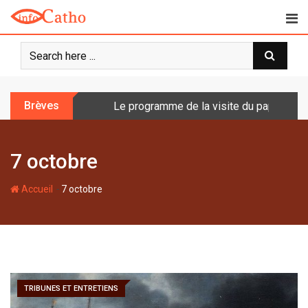
S
k
i
p
t
o
Brèves
Le programme de la visite du pape en Fr
c
o
n
7 octobre
t
e
-
n
Accueil
7 octobre
t
TRIBUNES ET ENTRETIENS