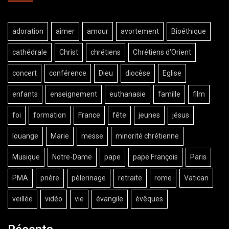
adoration
aimer
amour
avortement
Bioéthique
cathédrale
Christ
chrétiens
Chrétiens d'Orient
concert
conférence
Dieu
diocèse
Eglise
enfants
enseignement
euthanasie
famille
film
foi
formation
France
fête
jeunes
jésus
louange
Marie
messe
minorité chrétienne
Musique
Notre-Dame
pape
pape François
Paris
PMA
prière
pèlerinage
retraite
rome
Vatican
veillée
vidéo
vie
évangile
évêques