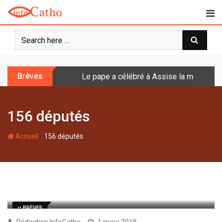
S
k
i
p
t
o
Brèves
Le pape a célébré à Assise la messe de 
c
o
n
156 députés
t
e
-
n
Accueil
156 députés
t
•• BRÈVES