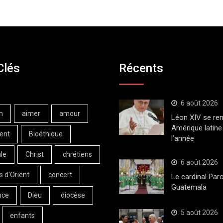
Clés
Récents
6 août 2026
n
aimer
amour
Léon XIV se ren
Amérique latine 
ent
Bioéthique
l’année
le
Christ
chrétiens
6 août 2026
s d'Orient
concert
Le cardinal Paro
Guatemala
nce
Dieu
diocèse
5 août 2026
enfants