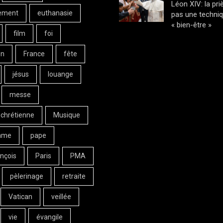
Léon XIV: la pri
ement
euthanasie
pas une techni
« bien-être »
film
foi
on
France
fête
jésus
louange
messe
 chrétienne
Musique
ame
pape
nçois
Paris
PMA
pèlerinage
retraite
Vatican
veillée
vie
évangile