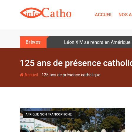
S
k
ACCUEIL
NOS A
i
p
t
o
Brèves
Léon XIV se rendra en Amérique la
c
o
n
125 ans de présence catholi
t
e
-
Accueil
125 ans de présence catholique
n
t
AFRIQUE NON FRANCOPHONE