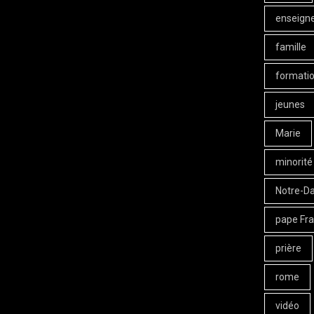
enseign
famille
formati
jeunes
Marie
minorité
Notre-D
pape Fra
prière
rome
vidéo