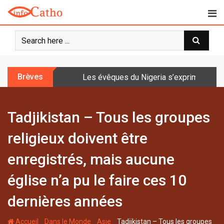
S
k
i
p
t
o
Brèves
Les évêques du Nigeria s’expriment sur 
c
o
n
Tadjikistan – Tous les groupes
t
e
religieux doivent être
n
t
enregistrés, mais aucune
église n’a pu le faire ces 10
dernières années
-
-
-
Accueil
Dans le Monde
Asie
Tadjikistan – Tous les groupes