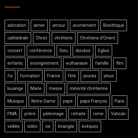
adoration
aimer
amour
avortement
Bioéthique
cathédrale
Christ
chrétiens
Chrétiens d'Orient
concert
conférence
Dieu
diocèse
Eglise
enfants
enseignement
euthanasie
famille
film
foi
formation
France
fête
jeunes
jésus
louange
Marie
messe
minorité chrétienne
Musique
Notre-Dame
pape
pape François
Paris
PMA
prière
pèlerinage
retraite
rome
Vatican
veillée
vidéo
vie
évangile
évêques