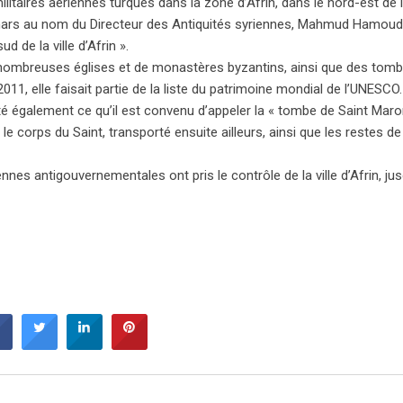
taires aériennes turques dans la zone d’Afrin, dans le nord-est de la
2 mars au nom du Directeur des Antiquités syriennes, Mahmud Hamoud
 de la ville d’Afrin ».
nombreuses églises et de monastères byzantins, ainsi que des tom
11, elle faisait partie de la liste du patrimoine mondial de l’UNESCO
galement ce qu’il est convenu d’appeler la « tombe de Saint Maron
é le corps du Saint, transporté ensuite ailleurs, ainsi que les restes de
nes antigouvernementales ont pris le contrôle de la ville d’Afrin, jus