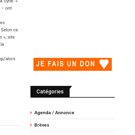
 Syrie. «
 – ont
bes
. Selon ce
 », site
 la
qu’alors
Catégories
Agenda / Annonce
Brèves