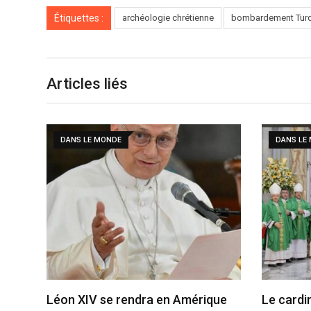
Étiquettes :
archéologie chrétienne
bombardement Tur
Articles liés
DANS LE MONDE
DANS LE
Léon XIV se rendra en Amérique
Le cardi