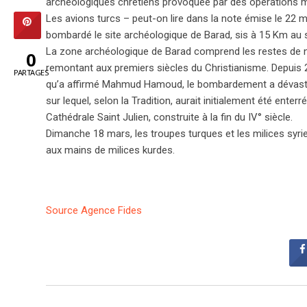
archéologiques chrétiens provoquée par des opérations mili
Les avions turcs – peut-on lire dans la note émise le 2
bombardé le site archéologique de Barad, sis à 15 Km au sud
La zone archéologique de Barad comprend les restes de 
0
remontant aux premiers siècles du Christianisme. Depuis 20
PARTAGES
qu’a affirmé Mahmud Hamoud, le bombardement a dévasté é
sur lequel, selon la Tradition, aurait initialement été enterr
Cathédrale Saint Julien, construite à la fin du IV° siècle.
Dimanche 18 mars, les troupes turques et les milices syrien
aux mains de milices kurdes.
Source Agence Fides