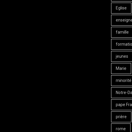
Eglise
enseign
famille
formati
jeunes
Marie
minorité
Notre-D
pape Fra
prière
rome