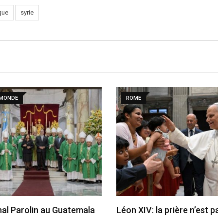
que
syrie
 MONDE
ROME
nal Parolin au Guatemala
Léon XIV: la prière n’est 