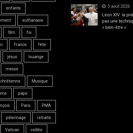
5 août 2026
enfants
Léon XIV: la pri
ement
euthanasie
pas une techni
« bien-être »
film
foi
on
France
fête
jésus
louange
messe
 chrétienne
Musique
ame
pape
nçois
Paris
PMA
pèlerinage
retraite
Vatican
veillée