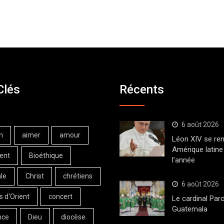
Clés
Récents
6 août 2026
n
aimer
amour
Léon XIV se ren
Amérique latine 
ent
Bioéthique
l’année
le
Christ
chrétiens
6 août 2026
s d'Orient
concert
Le cardinal Paro
Guatemala
nce
Dieu
diocèse