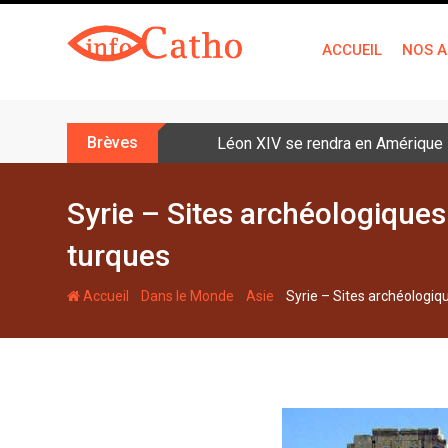
S
k
ACCUEIL
NOS A
i
p
t
o
Brèves
Léon XIV se rendra en Amérique la
c
o
n
Syrie – Sites archéologiques 
t
turques
e
n
-
-
-
Accueil
Dans le Monde
Asie
Syrie – Sites archéologiq
t