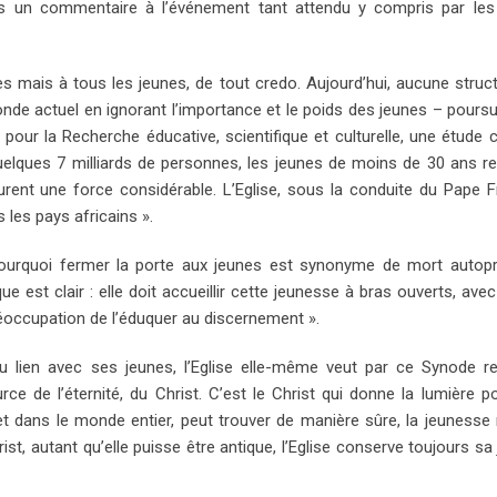
ns un commentaire à l’événement tant attendu y compris par les
 mais à tous les jeunes, de tout credo. Aujourd’hui, aucune structu
nde actuel en ignorant l’importance et le poids des jeunes – poursuit
s pour la Recherche éducative, scientifique et culturelle, une étude 
elques 7 milliards de personnes, les jeunes de moins de 30 ans r
rent une force considérable. L’Eglise, sous la conduite du Pape Fr
 les pays africains ».
 pourquoi fermer la porte aux jeunes est synonyme de mort autop
e est clair : elle doit accueillir cette jeunesse à bras ouverts, avec
réoccupation de l’éduquer au discernement ».
 lien avec ses jeunes, l’Eglise elle-même veut par ce Synode re
ce de l’éternité, du Christ. C’est le Christ qui donne la lumière po
e et dans le monde entier, peut trouver de manière sûre, la jeunesse
rist, autant qu’elle puisse être antique, l’Eglise conserve toujours s