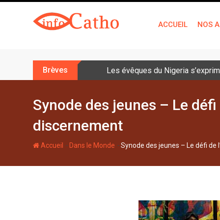
S
k
ACCUEIL
NOS A
i
p
t
o
Brèves
Les évêques du Nigeria s’exprime
c
o
n
Synode des jeunes – Le défi d
t
discernement
e
n
-
-
Accueil
Dans le Monde
Synode des jeunes – Le défi de l
t