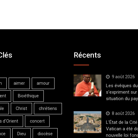
Clés
Récents
9 août 2026
n
aimer
amour
Les évêques du 
s’expriment sur 
ent
Bioéthique
situation du pa
le
Christ
chrétiens
8 août 2026
s d'Orient
concert
L’État de la Cité
Vatican a été d
nce
Dieu
diocèse
nouvelle loi fo