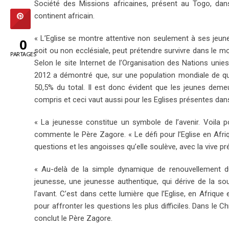
Société des Missions africaines, présent au Togo, da
continent africain.
« L’Eglise se montre attentive non seulement à ses jeunes
0
soit ou non ecclésiale, peut prétendre survivre dans le mo
PARTAGES
Selon le site Internet de l’Organisation des Nations unie
2012 a démontré que, sur une population mondiale de qu
50,5% du total. Il est donc évident que les jeunes demeu
compris et ceci vaut aussi pour les Eglises présentes dans
« La jeunesse constitue un symbole de l’avenir. Voila
commente le Père Zagore. « Le défi pour l’Eglise en Afriqu
questions et les angoisses qu’elle soulève, avec la vive p
« Au-delà de la simple dynamique de renouvellement du
jeunesse, une jeunesse authentique, qui dérive de la sour
l’avant. C’est dans cette lumière que l’Eglise, en Afriqu
pour affronter les questions les plus difficiles. Dans le Ch
conclut le Père Zagore.