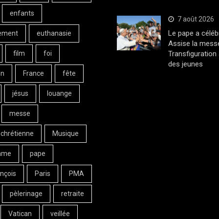
enfants
7 août 2026
Le pape a céléb
ement
euthanasie
Assise la messe
film
foi
Transfiguration
des jeunes
on
France
fête
jésus
louange
messe
 chrétienne
Musique
ame
pape
nçois
Paris
PMA
pèlerinage
retraite
Vatican
veillée