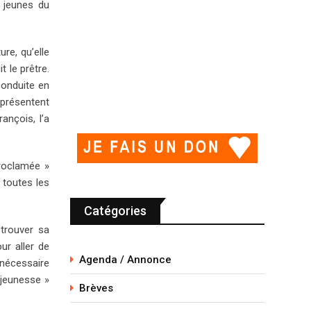
 jeunes du
re, qu’elle
 le prêtre.
conduite en
eprésentent
ançois, l’a
roclamée »
 toutes les
Catégories
trouver sa
ur aller de
Agenda / Annonce
 nécessaire
a jeunesse »
Brèves