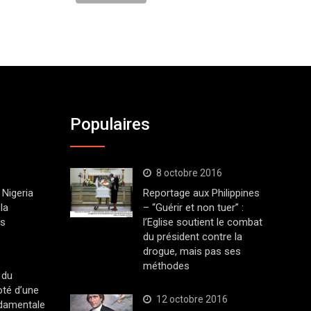
Populaires
8 octobre 2016
Nigeria
Reportage aux Philippines
la
– “Guérir et non tuer” :
ys
l’Eglise soutient le combat
du président contre la
drogue, mais pas ses
méthodes
 du
oté d’une
12 octobre 2016
ndamentale