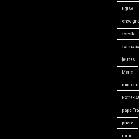
Eglise
enseign
famille
formati
jeunes
Marie
minorité
Notre-D
pape Fra
prière
rome