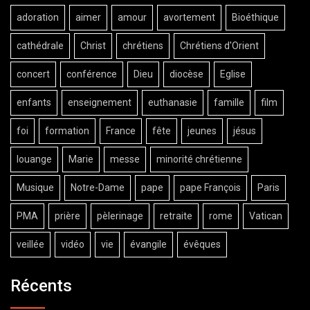
adoration
aimer
amour
avortement
Bioéthique
cathédrale
Christ
chrétiens
Chrétiens d'Orient
concert
conférence
Dieu
diocèse
Eglise
enfants
enseignement
euthanasie
famille
film
foi
formation
France
fête
jeunes
jésus
louange
Marie
messe
minorité chrétienne
Musique
Notre-Dame
pape
pape François
Paris
PMA
prière
pèlerinage
retraite
rome
Vatican
veillée
vidéo
vie
évangile
évêques
Récents