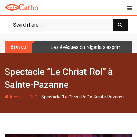
S
k
i
p
t
o
Brèves
Les évêques du Nigeria s’expriment sur 
c
o
n
Spectacle “Le Christ-Roi” à
t
e
Sainte-Pazanne
n
t
-
-
Accueil
• NLQ
Spectacle “Le Christ-Roi” à Sainte-Pazanne