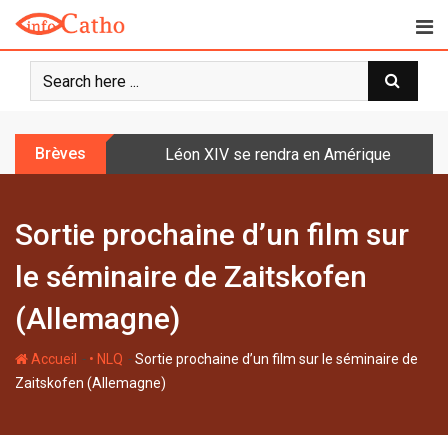
S
k
i
p
t
o
Brèves
Léon XIV se rendra en Amérique latine à l
c
o
n
Sortie prochaine d’un film sur
t
e
le séminaire de Zaitskofen
n
t
(Allemagne)
-
-
Accueil
• NLQ
Sortie prochaine d’un film sur le séminaire de
Zaitskofen (Allemagne)