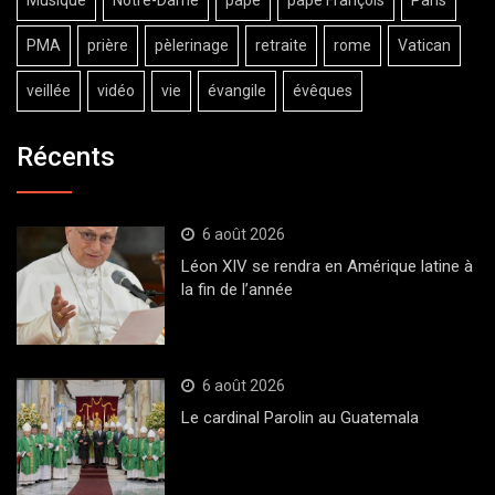
Musique
Notre-Dame
pape
pape François
Paris
PMA
prière
pèlerinage
retraite
rome
Vatican
veillée
vidéo
vie
évangile
évêques
Récents
6 août 2026
Léon XIV se rendra en Amérique latine à
la fin de l’année
6 août 2026
Le cardinal Parolin au Guatemala