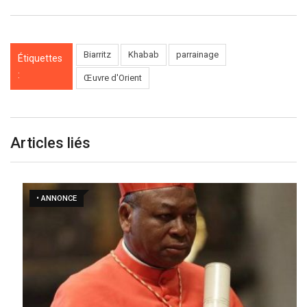
Biarritz
Khabab
parrainage
Étiquettes
:
Œuvre d'Orient
Articles liés
• ANNONCE