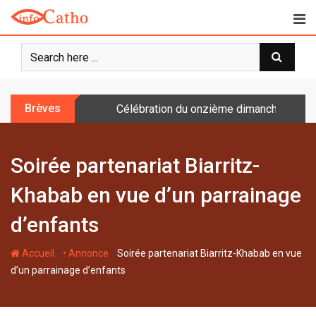
S
k
i
p
t
o
Brèves
Célébration du onzième dimanche après 
c
o
n
Soirée partenariat Biarritz-
t
e
Khabab en vue d’un parrainage
n
t
d’enfants
-
-
Accueil
• Annonce
Soirée partenariat Biarritz-Khabab en vue
d’un parrainage d’enfants