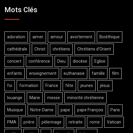
Mots Clés
adoration
aimer
amour
avortement
Bioéthique
cathédrale
Christ
chrétiens
Chrétiens d'Orient
concert
conférence
Dieu
diocèse
Eglise
enfants
enseignement
euthanasie
famille
film
foi
formation
France
fête
jeunes
jésus
louange
Marie
messe
minorité chrétienne
Musique
Notre-Dame
pape
pape François
Paris
PMA
prière
pèlerinage
retraite
rome
Vatican