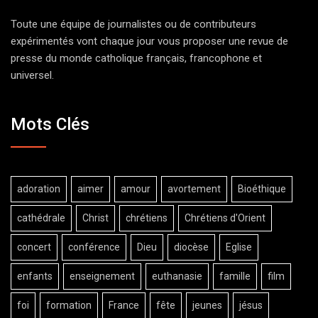
Toute une équipe de journalistes ou de contributeurs
expérimentés vont chaque jour vous proposer une revue de
presse du monde catholique français, francophone et
universel.
Mots Clés
adoration
aimer
amour
avortement
Bioéthique
cathédrale
Christ
chrétiens
Chrétiens d'Orient
concert
conférence
Dieu
diocèse
Eglise
enfants
enseignement
euthanasie
famille
film
foi
formation
France
fête
jeunes
jésus