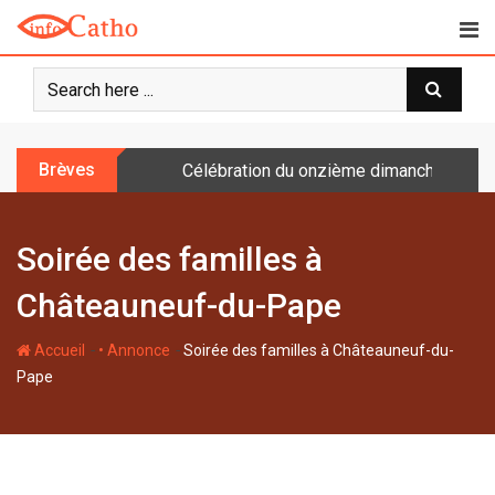
S
k
i
p
t
o
Brèves
Célébration du onzième dimanche après 
c
o
n
Soirée des familles à
t
e
Châteauneuf-du-Pape
n
t
-
-
Accueil
• Annonce
Soirée des familles à Châteauneuf-du-
Pape