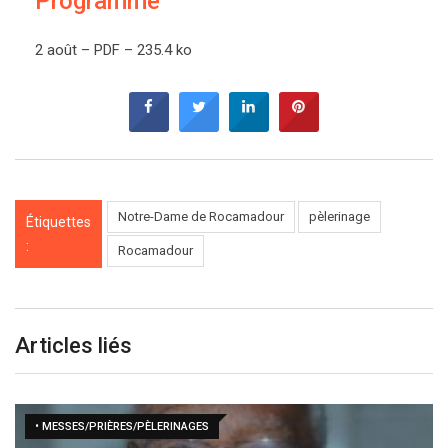
Programme
2 août
–
PDF
–
235.4 ko
Notre-Dame de Rocamadour
pèlerinage
Étiquettes
:
Rocamadour
Articles liés
• MESSES/PRIÈRES/PÈLERINAGES