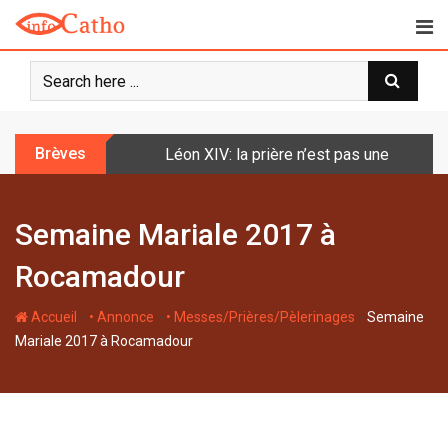
S
k
i
p
t
o
Brèves
Léon XIV: la prière n’est pas une techniq
c
o
n
Semaine Mariale 2017 à
t
e
Rocamadour
n
t
-
-
-
Accueil
• Annonce
• Messes/Prières/Pèlerinages
Semaine
Mariale 2017 à Rocamadour