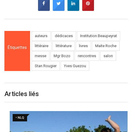
auteurs
dédicaces
Institution Beaupeyrat
littéraire
littérature
livres
Maïte Roche
Étiquettes
:
messe
Mgr Bozo
rencontres
salon
Stan Rougier
Yves Guezou
Articles liés
• NLQ