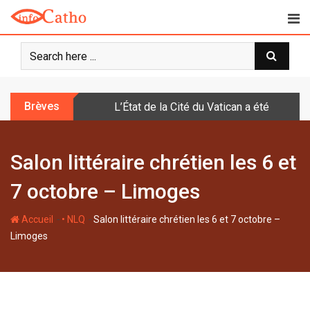
S
k
i
p
t
o
Brèves
L’État de la Cité du Vatican a été doté d
c
o
n
Salon littéraire chrétien les 6 et
t
e
7 octobre – Limoges
n
t
-
-
Accueil
• NLQ
Salon littéraire chrétien les 6 et 7 octobre –
Limoges