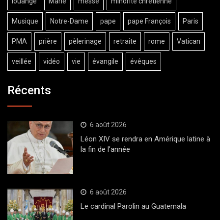
louange
Marie
messe
minorité chrétienne
Musique
Notre-Dame
pape
pape François
Paris
PMA
prière
pèlerinage
retraite
rome
Vatican
veillée
vidéo
vie
évangile
évêques
Récents
6 août 2026
Léon XIV se rendra en Amérique latine à
la fin de l’année
6 août 2026
Le cardinal Parolin au Guatemala