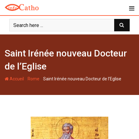
S
k
i
p
t
o
c
Saint Irénée nouveau Docteur
o
n
de l’Eglise
t
e
-
-
Accueil
Rome
Saint Irénée nouveau Docteur de l’Eglise
n
t