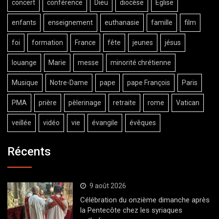
concert
conférence
Dieu
diocèse
Eglise
enfants
enseignement
euthanasie
famille
film
foi
formation
France
fête
jeunes
jésus
louange
Marie
messe
minorité chrétienne
Musique
Notre-Dame
pape
pape François
Paris
PMA
prière
pèlerinage
retraite
rome
Vatican
veillée
vidéo
vie
évangile
évêques
Récents
9 août 2026
Célébration du onzième dimanche après
la Pentecôte chez les syriaques