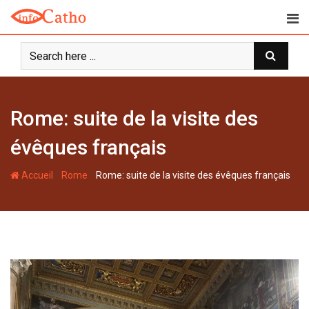
S
k
i
p
t
o
c
Rome: suite de la visite des
o
n
évêques français
t
e
-
-
Accueil
Rome
Rome: suite de la visite des évêques français
n
t