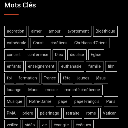
Mots Clés
adoration
aimer
amour
avortement
Bioéthique
cathédrale
Christ
chrétiens
Chrétiens d'Orient
concert
conférence
Dieu
diocèse
Eglise
enfants
enseignement
euthanasie
famille
film
foi
formation
France
fête
jeunes
jésus
louange
Marie
messe
minorité chrétienne
Musique
Notre-Dame
pape
pape François
Paris
PMA
prière
pèlerinage
retraite
rome
Vatican
veillée
vidéo
vie
évangile
évêques