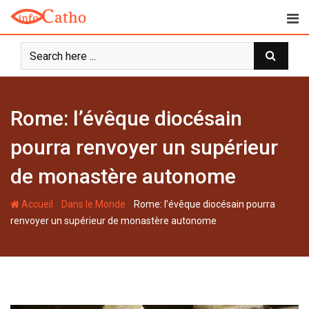
S
k
i
p
t
o
c
Rome: l’évêque diocésain
o
n
pourra renvoyer un supérieur
t
de monastère autonome
e
n
-
-
Accueil
Dans le Monde
Rome: l’évêque diocésain pourra
t
renvoyer un supérieur de monastère autonome