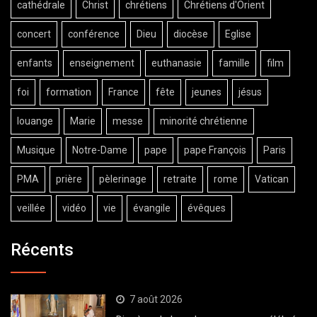
cathédrale
Christ
chrétiens
Chrétiens d'Orient
concert
conférence
Dieu
diocèse
Eglise
enfants
enseignement
euthanasie
famille
film
foi
formation
France
fête
jeunes
jésus
louange
Marie
messe
minorité chrétienne
Musique
Notre-Dame
pape
pape François
Paris
PMA
prière
pèlerinage
retraite
rome
Vatican
veillée
vidéo
vie
évangile
évêques
Récents
7 août 2026