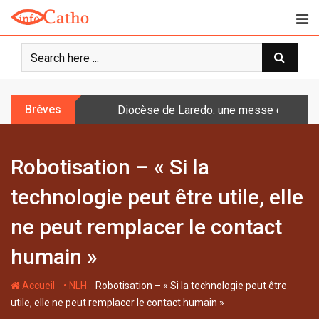
S
k
i
p
t
o
Brèves
Diocèse de Laredo: une messe célébrée 
c
o
n
Robotisation – « Si la
t
e
technologie peut être utile, elle
n
t
ne peut remplacer le contact
humain »
-
-
Accueil
• NLH
Robotisation – « Si la technologie peut être
utile, elle ne peut remplacer le contact humain »