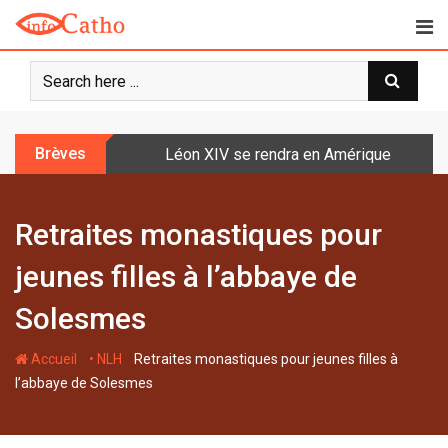
S
k
i
p
t
o
Brèves
Léon XIV se rendra en Amérique latine à l
c
o
n
Retraites monastiques pour
t
e
jeunes filles à l’abbaye de
n
t
Solesmes
-
-
Accueil
• NLH
Retraites monastiques pour jeunes filles à
l’abbaye de Solesmes