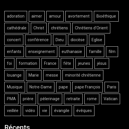
adoration
aimer
amour
avortement
Bioéthique
cathédrale
Christ
chrétiens
Chrétiens d'Orient
concert
conférence
Dieu
diocèse
Eglise
enfants
enseignement
euthanasie
famille
film
foi
formation
France
fête
jeunes
jésus
louange
Marie
messe
minorité chrétienne
Musique
Notre-Dame
pape
pape François
Paris
PMA
prière
pèlerinage
retraite
rome
Vatican
veillée
vidéo
vie
évangile
évêques
Récents