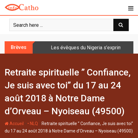
S
k
i
p
t
o
Brèves
Les évêques du Nigeria s’expriment sur 
c
o
n
Retraite spirituelle ” Confiance,
t
e
Je suis avec toi” du 17 au 24
n
t
août 2018 à Notre Dame
d’Orveau – Nyoiseau (49500)
-
-
Accueil
• NLQ
Retraite spirituelle ” Confiance, Je suis avec toi”
du 17 au 24 août 2018 à Notre Dame d’Orveau – Nyoiseau (49500)