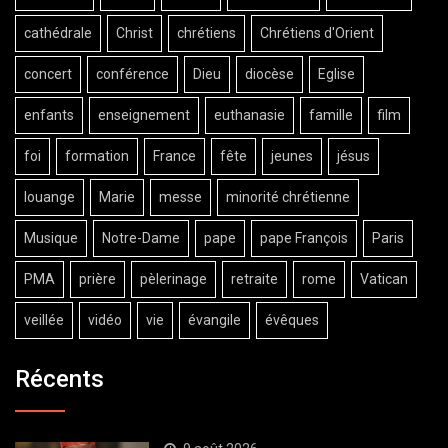
cathédrale
Christ
chrétiens
Chrétiens d'Orient
concert
conférence
Dieu
diocèse
Eglise
enfants
enseignement
euthanasie
famille
film
foi
formation
France
fête
jeunes
jésus
louange
Marie
messe
minorité chrétienne
Musique
Notre-Dame
pape
pape François
Paris
PMA
prière
pèlerinage
retraite
rome
Vatican
veillée
vidéo
vie
évangile
évêques
Récents