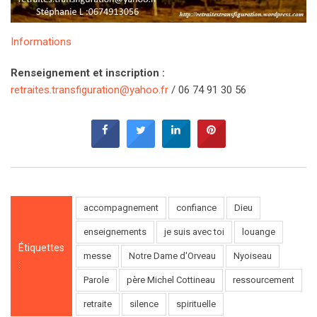
Informations
Renseignement et inscription :
retraites.transfiguration@yahoo.fr
/ 06 74 91 30 56
accompagnement
confiance
Dieu
enseignements
je suis avec toi
louange
Étiquettes
messe
Notre Dame d'Orveau
Nyoiseau
:
Parole
père Michel Cottineau
ressourcement
retraite
silence
spirituelle