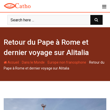
S
k
i
p
t
o
c
Retour du Pape à Rome et
o
n
dernier voyage sur Alitalia
t
e
-
-
-
Accueil
Dans le Monde
Europe non francophone
Retour du
n
Pape à Rome et dernier voyage sur Alitalia
t