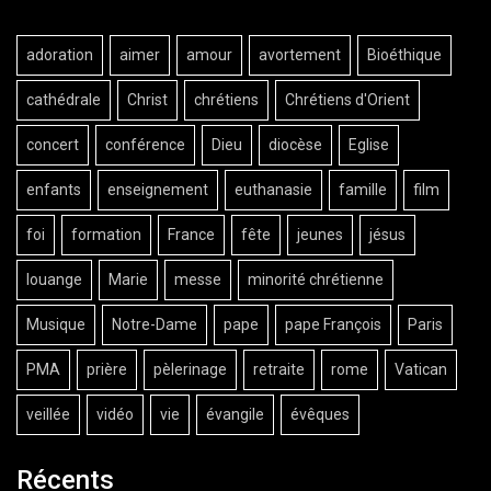
adoration
aimer
amour
avortement
Bioéthique
cathédrale
Christ
chrétiens
Chrétiens d'Orient
concert
conférence
Dieu
diocèse
Eglise
enfants
enseignement
euthanasie
famille
film
foi
formation
France
fête
jeunes
jésus
louange
Marie
messe
minorité chrétienne
Musique
Notre-Dame
pape
pape François
Paris
PMA
prière
pèlerinage
retraite
rome
Vatican
veillée
vidéo
vie
évangile
évêques
Récents