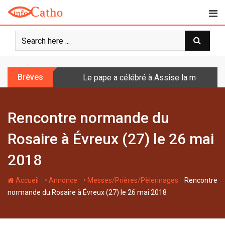
S
k
i
p
t
o
Brèves
Le pape a célébré à Assise la messe de 
c
o
n
Rencontre normande du
t
e
Rosaire à Évreux (27) le 26 mai
n
t
2018
-
-
-
Accueil
• Annonce
• Messes/Prières/Pèlerinages
Rencontre
normande du Rosaire à Évreux (27) le 26 mai 2018