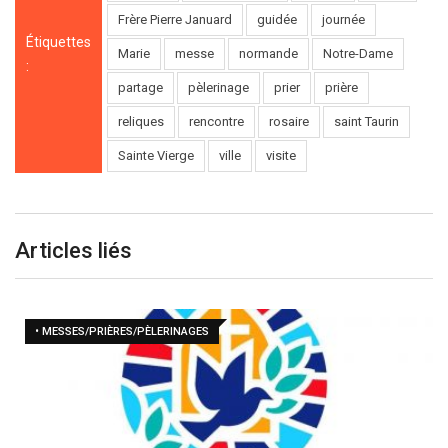
Frère Pierre Januard
guidée
journée
Étiquettes
Marie
messe
normande
Notre-Dame
:
partage
pèlerinage
prier
prière
reliques
rencontre
rosaire
saint Taurin
Sainte Vierge
ville
visite
Articles liés
• MESSES/PRIÈRES/PÈLERINAGES