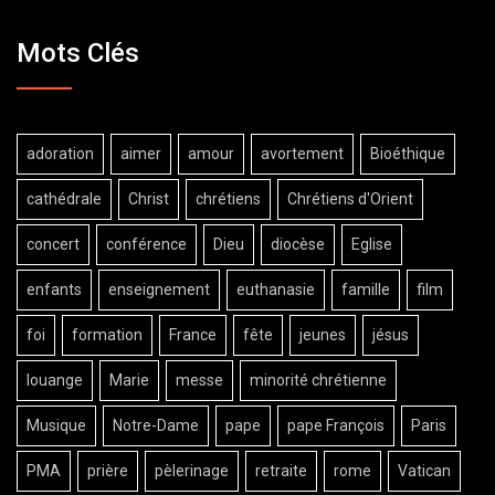
Mots Clés
adoration
aimer
amour
avortement
Bioéthique
cathédrale
Christ
chrétiens
Chrétiens d'Orient
concert
conférence
Dieu
diocèse
Eglise
enfants
enseignement
euthanasie
famille
film
foi
formation
France
fête
jeunes
jésus
louange
Marie
messe
minorité chrétienne
Musique
Notre-Dame
pape
pape François
Paris
PMA
prière
pèlerinage
retraite
rome
Vatican