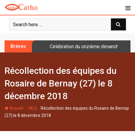
S
k
i
p
t
o
Brèves
Célébration du onzième dimanche après 
c
o
n
Récollection des équipes du
t
e
Rosaire de Bernay (27) le 8
n
t
décembre 2018
-
-
Accueil
• NLQ
Récollection des équipes du Rosaire de Bernay
(27) le 8 décembre 2018