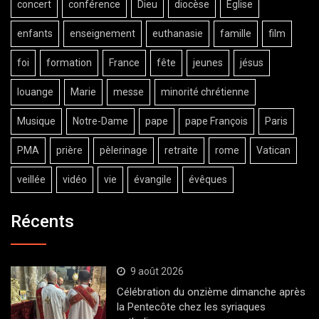
concert
conférence
Dieu
diocèse
Eglise
enfants
enseignement
euthanasie
famille
film
foi
formation
France
fête
jeunes
jésus
louange
Marie
messe
minorité chrétienne
Musique
Notre-Dame
pape
pape François
Paris
PMA
prière
pèlerinage
retraite
rome
Vatican
veillée
vidéo
vie
évangile
évêques
Récents
9 août 2026
Célébration du onzième dimanche après
la Pentecôte chez les syriaques