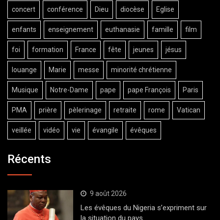
concert
conférence
Dieu
diocèse
Eglise
enfants
enseignement
euthanasie
famille
film
foi
formation
France
fête
jeunes
jésus
louange
Marie
messe
minorité chrétienne
Musique
Notre-Dame
pape
pape François
Paris
PMA
prière
pèlerinage
retraite
rome
Vatican
veillée
vidéo
vie
évangile
évêques
Récents
9 août 2026
Les évêques du Nigeria s’expriment sur
la situation du pays