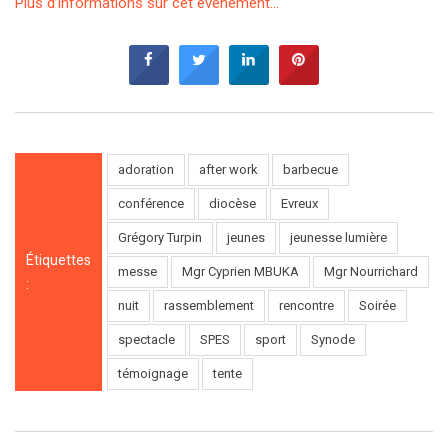
Plus d’informations sur cet événement…
adoration
after work
barbecue
conférence
diocèse
Evreux
Grégory Turpin
jeunes
jeunesse lumière
Étiquettes
messe
Mgr Cyprien MBUKA
Mgr Nourrichard
:
nuit
rassemblement
rencontre
Soirée
spectacle
SPES
sport
Synode
témoignage
tente