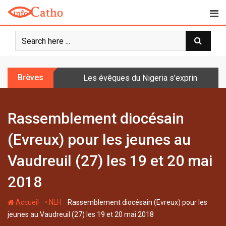
S
k
i
p
t
o
Brèves
Les évêques du Nigeria s’expriment sur 
c
o
n
Rassemblement diocésain
t
e
(Evreux) pour les jeunes au
n
t
Vaudreuil (27) les 19 et 20 mai
2018
-
-
Accueil
• NLH
Rassemblement diocésain (Evreux) pour les
jeunes au Vaudreuil (27) les 19 et 20 mai 2018