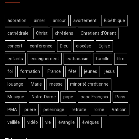
adoration
aimer
amour
avortement
Bioéthique
cathédrale
Christ
chrétiens
Chrétiens d'Orient
concert
conférence
Dieu
diocèse
Eglise
enfants
enseignement
euthanasie
famille
film
foi
formation
France
fête
jeunes
jésus
louange
Marie
messe
minorité chrétienne
Musique
Notre-Dame
pape
pape François
Paris
PMA
prière
pèlerinage
retraite
rome
Vatican
veillée
vidéo
vie
évangile
évêques