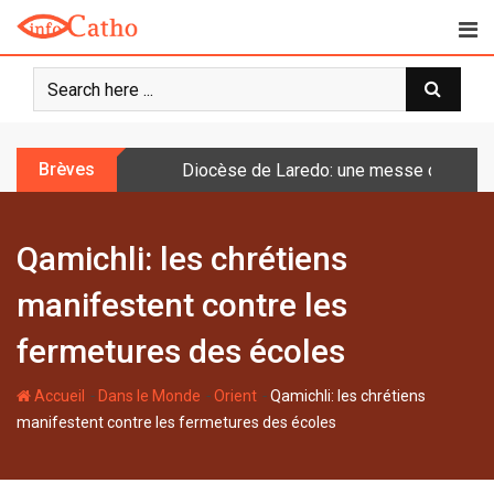
S
k
i
p
t
o
Brèves
Diocèse de Laredo: une messe célébrée 
c
o
n
Qamichli: les chrétiens
t
e
manifestent contre les
n
t
fermetures des écoles
-
-
-
Accueil
Dans le Monde
Orient
Qamichli: les chrétiens
manifestent contre les fermetures des écoles