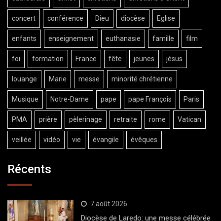
concert
conférence
Dieu
diocèse
Eglise
enfants
enseignement
euthanasie
famille
film
foi
formation
France
fête
jeunes
jésus
louange
Marie
messe
minorité chrétienne
Musique
Notre-Dame
pape
pape François
Paris
PMA
prière
pèlerinage
retraite
rome
Vatican
veillée
vidéo
vie
évangile
évêques
Récents
7 août 2026
Diocèse de Laredo: une messe célébrée