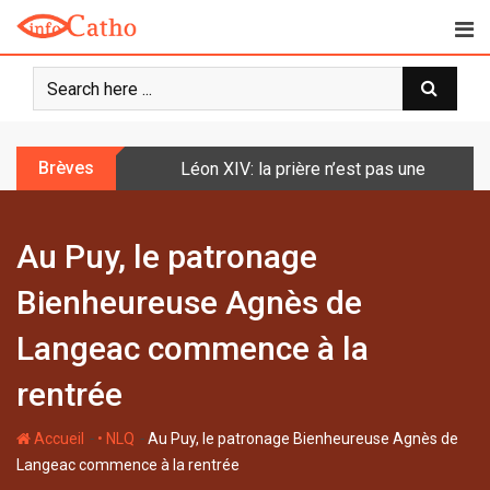
S
k
i
p
t
o
Brèves
Léon XIV: la prière n’est pas une techniq
c
o
n
Au Puy, le patronage
t
e
Bienheureuse Agnès de
n
t
Langeac commence à la
rentrée
-
-
Accueil
• NLQ
Au Puy, le patronage Bienheureuse Agnès de
Langeac commence à la rentrée