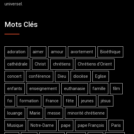
universel.
Mots Clés
adoration
aimer
amour
avortement
Bioéthique
cathédrale
Christ
chrétiens
Chrétiens d'Orient
concert
conférence
Dieu
diocèse
Eglise
enfants
enseignement
euthanasie
famille
film
foi
formation
France
fête
jeunes
jésus
louange
Marie
messe
minorité chrétienne
Musique
Notre-Dame
pape
pape François
Paris