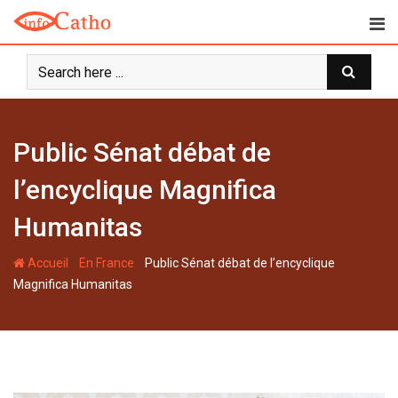
S
k
i
p
t
o
c
Public Sénat débat de
o
n
l’encyclique Magnifica
t
Humanitas
e
n
-
-
Accueil
En France
Public Sénat débat de l’encyclique
t
Magnifica Humanitas