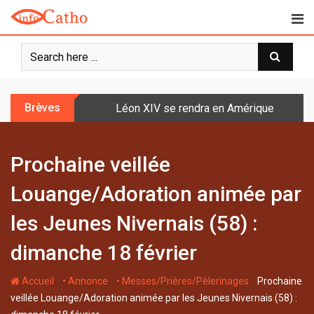
S
k
i
p
t
o
Brèves
Léon XIV se rendra en Amérique latine à l
c
o
n
Prochaine veillée
t
e
Louange/Adoration animée par
n
t
les Jeunes Nivernais (58) :
dimanche 18 février
-
-
-
Accueil
• Annonce
• Messes/Prières/Pèlerinages
Prochaine
veillée Louange/Adoration animée par les Jeunes Nivernais (58) :