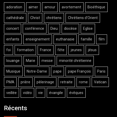
adoration
aimer
amour
avortement
Bioéthique
cathédrale
Christ
chrétiens
Chrétiens d'Orient
concert
conférence
Dieu
diocèse
Eglise
enfants
enseignement
euthanasie
famille
film
foi
formation
France
fête
jeunes
jésus
louange
Marie
messe
minorité chrétienne
Musique
Notre-Dame
pape
pape François
Paris
PMA
prière
pèlerinage
retraite
rome
Vatican
veillée
vidéo
vie
évangile
évêques
Récents