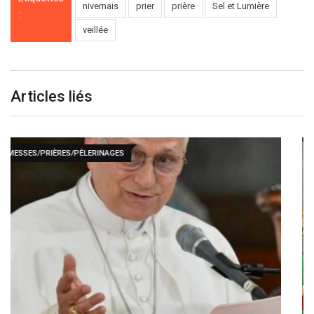
nivernais
prier
prière
Sel et Lumière
:
veillée
Articles liés
• MESSES/PRIÈRES/PÈLERINAGES