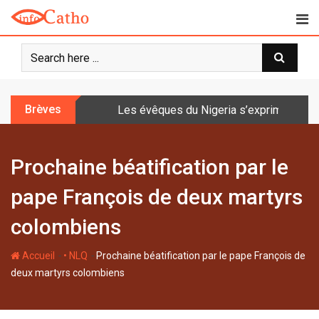
S
k
i
p
t
o
Brèves
Les évêques du Nigeria s’expriment sur 
c
o
n
Prochaine béatification par le
t
e
pape François de deux martyrs
n
t
colombiens
-
-
Accueil
• NLQ
Prochaine béatification par le pape François de
deux martyrs colombiens