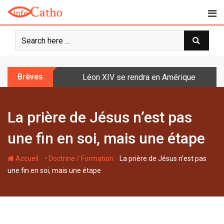
S
k
i
p
t
o
Brèves
Léon XIV se rendra en Amérique latine à l
c
o
n
La prière de Jésus n’est pas
t
e
une fin en soi, mais une étape
n
t
-
-
Accueil
• Doctrine / Formation
La prière de Jésus n’est pas
une fin en soi, mais une étape