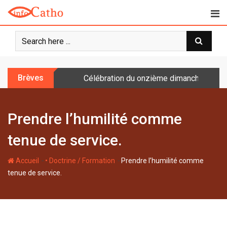
S
k
i
p
t
o
Brèves
Célébration du onzième dimanche après 
c
o
n
Prendre l’humilité comme
t
e
tenue de service.
n
t
-
-
Accueil
• Doctrine / Formation
Prendre l’humilité comme
tenue de service.