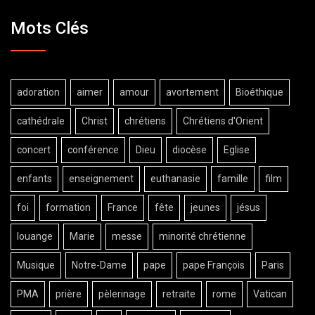
Mots Clés
adoration
aimer
amour
avortement
Bioéthique
cathédrale
Christ
chrétiens
Chrétiens d'Orient
concert
conférence
Dieu
diocèse
Eglise
enfants
enseignement
euthanasie
famille
film
foi
formation
France
fête
jeunes
jésus
louange
Marie
messe
minorité chrétienne
Musique
Notre-Dame
pape
pape François
Paris
PMA
prière
pèlerinage
retraite
rome
Vatican