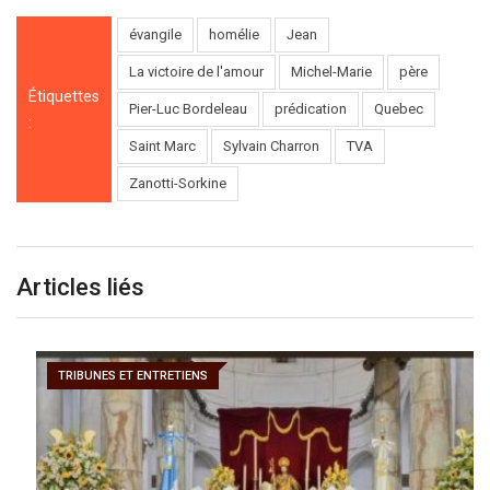
évangile
homélie
Jean
La victoire de l'amour
Michel-Marie
père
Étiquettes
Pier-Luc Bordeleau
prédication
Quebec
:
Saint Marc
Sylvain Charron
TVA
Zanotti-Sorkine
Articles liés
TRIBUNES ET ENTRETIENS