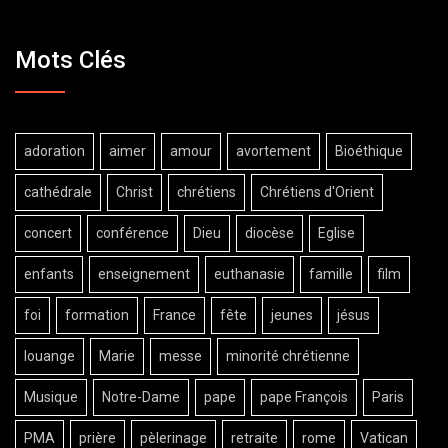
Mots Clés
adoration
aimer
amour
avortement
Bioéthique
cathédrale
Christ
chrétiens
Chrétiens d'Orient
concert
conférence
Dieu
diocèse
Eglise
enfants
enseignement
euthanasie
famille
film
foi
formation
France
fête
jeunes
jésus
louange
Marie
messe
minorité chrétienne
Musique
Notre-Dame
pape
pape François
Paris
PMA
prière
pèlerinage
retraite
rome
Vatican