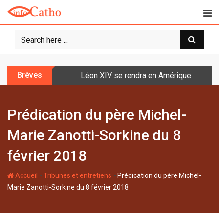
S
k
i
p
t
o
Brèves
Léon XIV se rendra en Amérique latine à l
c
o
n
Prédication du père Michel-
t
e
Marie Zanotti-Sorkine du 8
n
t
février 2018
-
-
Accueil
Tribunes et entretiens
Prédication du père Michel-
Marie Zanotti-Sorkine du 8 février 2018