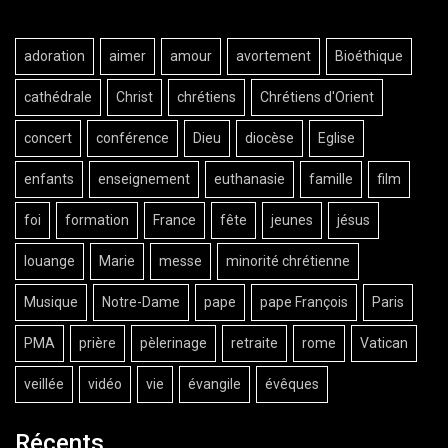
adoration
aimer
amour
avortement
Bioéthique
cathédrale
Christ
chrétiens
Chrétiens d'Orient
concert
conférence
Dieu
diocèse
Eglise
enfants
enseignement
euthanasie
famille
film
foi
formation
France
fête
jeunes
jésus
louange
Marie
messe
minorité chrétienne
Musique
Notre-Dame
pape
pape François
Paris
PMA
prière
pèlerinage
retraite
rome
Vatican
veillée
vidéo
vie
évangile
évêques
Récents