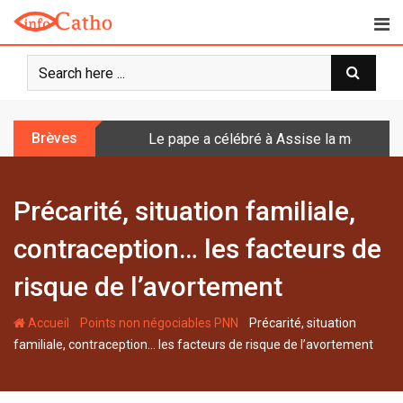
S
k
i
p
t
o
Brèves
Le pape a célébré à Assise la messe de 
c
o
n
Précarité, situation familiale,
t
e
contraception… les facteurs de
n
t
risque de l’avortement
-
-
Accueil
Points non négociables PNN
Précarité, situation
familiale, contraception… les facteurs de risque de l’avortement