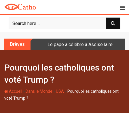
S
k
i
p
t
o
Brèves
Le pape a célébré à Assise la messe de 
c
o
n
Pourquoi les catholiques ont
t
e
voté Trump ?
n
t
-
-
-
Accueil
Dans le Monde
USA
Pourquoi les catholiques ont
voté Trump ?