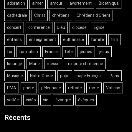
adoration
aimer
amour
avortement
Bioéthique
cathédrale
Christ
chrétiens
Chrétiens d'Orient
concert
conférence
Dieu
diocèse
Eglise
enfants
enseignement
euthanasie
famille
film
foi
formation
France
fête
jeunes
jésus
louange
Marie
messe
minorité chrétienne
Musique
Notre-Dame
pape
pape François
Paris
PMA
prière
pèlerinage
retraite
rome
Vatican
veillée
vidéo
vie
évangile
évêques
Récents