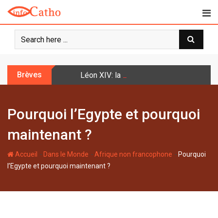
S
k
i
p
t
o
Brèves
Léon XIV: la prière n’est pas une techniq
c
o
n
Pourquoi l’Egypte et pourquoi
t
e
maintenant ?
n
t
-
-
-
Accueil
Dans le Monde
Afrique non francophone
Pourquoi
l’Egypte et pourquoi maintenant ?