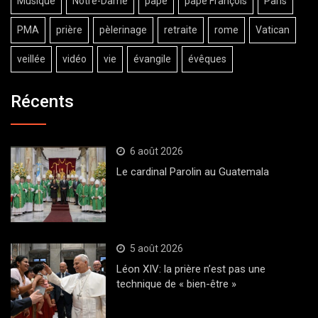
Musique
Notre-Dame
pape
pape François
Paris
PMA
prière
pèlerinage
retraite
rome
Vatican
veillée
vidéo
vie
évangile
évêques
Récents
6 août 2026
Le cardinal Parolin au Guatemala
5 août 2026
Léon XIV: la prière n’est pas une
technique de « bien-être »