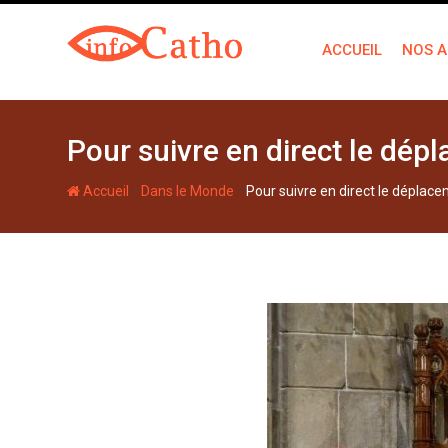
S
k
ACCUEIL
NOS A
i
p
t
o
Pour suivre en direct le dé
c
o
-
-
Accueil
Dans le Monde
Pour suivre en direct le déplac
n
t
e
n
t