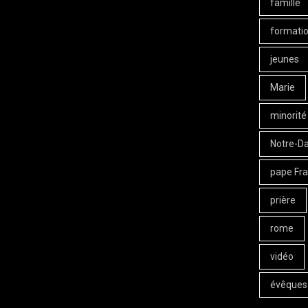
famille
formati
jeunes
Marie
minorité
Notre-D
pape Fra
prière
rome
vidéo
évêques