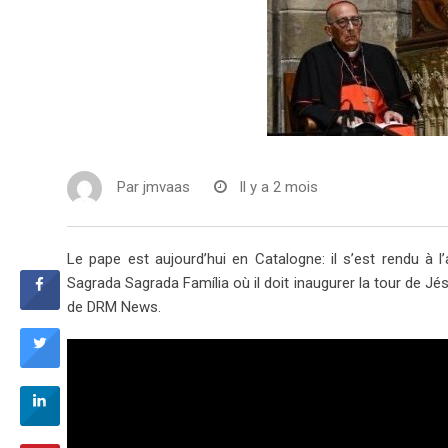
Par
jmvaas
Il y a 2 mois
Le pape est aujourd’hui en Catalogne: il s’est rendu à l
Sagrada Sagrada Família où il doit inaugurer la tour de J
de DRM News.