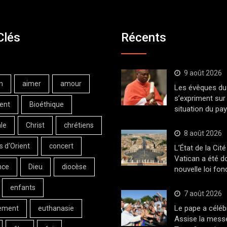
Clés
Récents
9 août 2026
n
aimer
amour
Les évêques du 
s’expriment sur 
ent
Bioéthique
situation du pa
le
Christ
chrétiens
8 août 2026
s d'Orient
concert
L’État de la Cité
Vatican a été d
nce
Dieu
diocèse
nouvelle loi fo
enfants
7 août 2026
Le pape a céléb
ement
euthanasie
Assise la messe