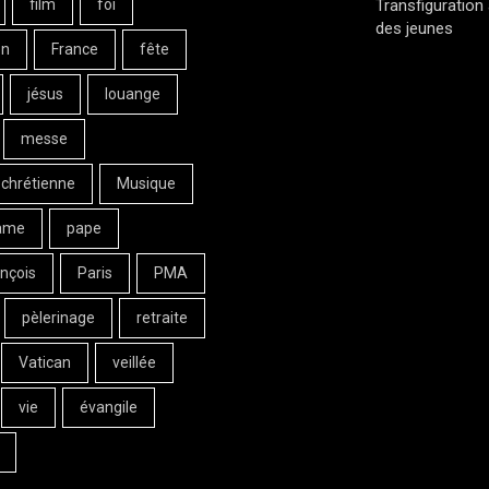
film
foi
Transfiguration
des jeunes
on
France
fête
jésus
louange
messe
 chrétienne
Musique
ame
pape
nçois
Paris
PMA
pèlerinage
retraite
Vatican
veillée
vie
évangile