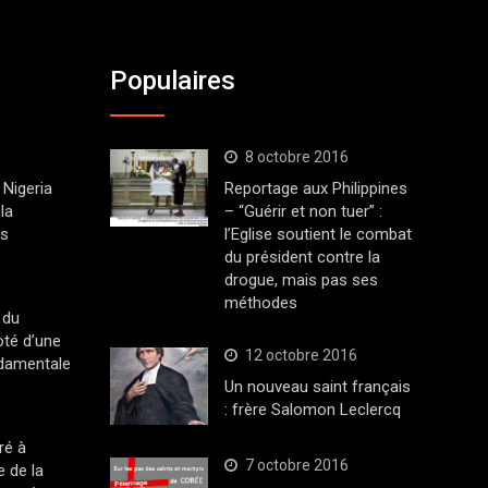
Populaires
8 octobre 2016
Nigeria
Reportage aux Philippines
la
– “Guérir et non tuer” :
ys
l’Eglise soutient le combat
du président contre la
drogue, mais pas ses
méthodes
 du
oté d’une
12 octobre 2016
ndamentale
Un nouveau saint français
: frère Salomon Leclercq
ré à
7 octobre 2016
 de la