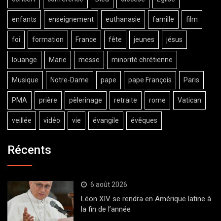
enfants
enseignement
euthanasie
famille
film
foi
formation
France
fête
jeunes
jésus
louange
Marie
messe
minorité chrétienne
Musique
Notre-Dame
pape
pape François
Paris
PMA
prière
pèlerinage
retraite
rome
Vatican
veillée
vidéo
vie
évangile
évêques
Récents
6 août 2026
Léon XIV se rendra en Amérique latine à
la fin de l’année