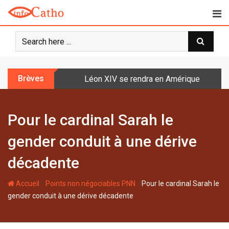
S
k
i
p
t
o
Brèves
Léon XIV se rendra en Amérique latine à l
c
o
n
Pour le cardinal Sarah le
t
e
gender conduit à une dérive
n
t
décadente
-
-
Accueil
Points non négociables PNN
Pour le cardinal Sarah le
gender conduit à une dérive décadente