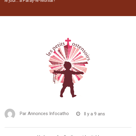
le jour… à Paray-le-Monial !
Par
Annonces Infocatho
Il y a 9 ans