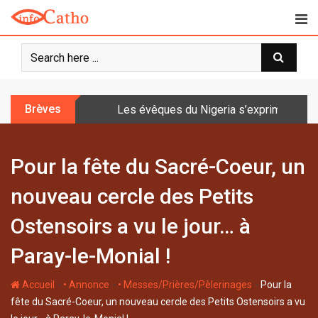
S
k
i
p
t
o
Brèves
Les évêques du Nigeria s’expriment sur 
c
o
n
Pour la fête du Sacré-Coeur, un
t
e
nouveau cercle des Petits
n
t
Ostensoirs a vu le jour… à
Paray-le-Monial !
-
-
-
Accueil
• Annonce
• Messes/Prières/Pèlerinages
Pour la
fête du Sacré-Coeur, un nouveau cercle des Petits Ostensoirs a vu