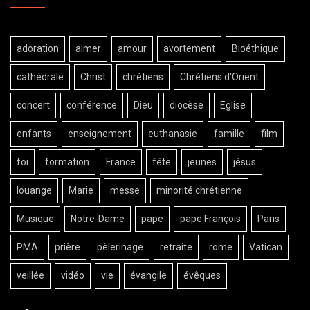
adoration
aimer
amour
avortement
Bioéthique
cathédrale
Christ
chrétiens
Chrétiens d'Orient
concert
conférence
Dieu
diocèse
Eglise
enfants
enseignement
euthanasie
famille
film
foi
formation
France
fête
jeunes
jésus
louange
Marie
messe
minorité chrétienne
Musique
Notre-Dame
pape
pape François
Paris
PMA
prière
pèlerinage
retraite
rome
Vatican
veillée
vidéo
vie
évangile
évêques