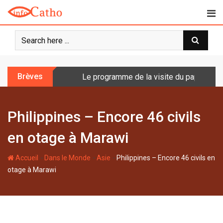
S
k
i
p
t
o
Brèves
Le programme de la visite du pape en Fr
c
o
n
Philippines – Encore 46 civils
t
e
en otage à Marawi
n
t
-
-
-
Accueil
Dans le Monde
Asie
Philippines – Encore 46 civils en
otage à Marawi