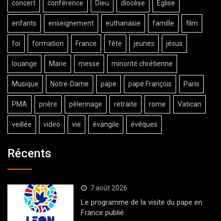
concert
conférence
Dieu
diocèse
Eglise
enfants
enseignement
euthanasie
famille
film
foi
formation
France
fête
jeunes
jésus
louange
Marie
messe
minorité chrétienne
Musique
Notre-Dame
pape
pape François
Paris
PMA
prière
pèlerinage
retraite
rome
Vatican
veillée
vidéo
vie
évangile
évêques
Récents
7 août 2026
Le programme de la visite du pape en
France publié