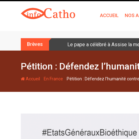
S
k
ACCUEIL
NOS A
i
p
t
o
Brèves
Le pape a célébré à Assise la me
c
o
n
Pétition : Défendez l’humani
t
e
-
-
Accueil
En France
Pétition : Défendez l’humanité contr
n
t