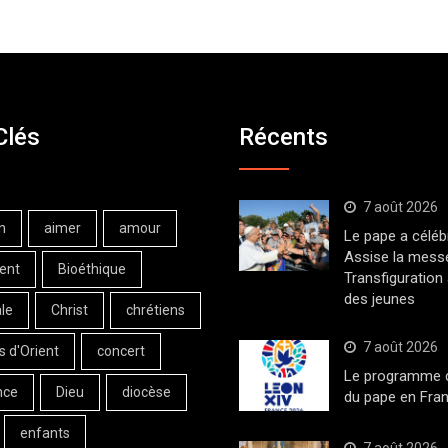
Clés
Récents
7 août 2026
n
aimer
amour
Le pape a céléb
Assise la messe
ent
Bioéthique
Transfiguration
des jeunes
le
Christ
chrétiens
7 août 2026
s d'Orient
concert
Le programme de
nce
Dieu
diocèse
du pape en Fran
enfants