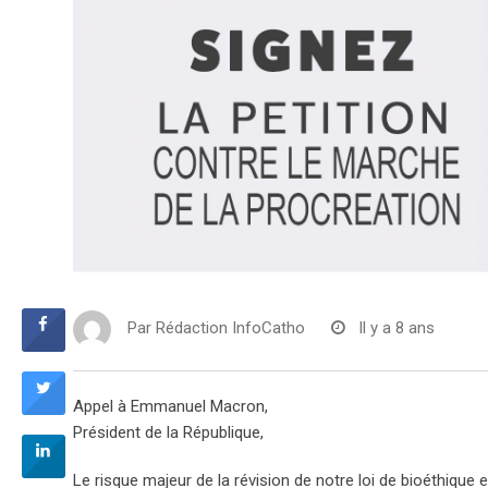
Par
Rédaction InfoCatho
Il y a 8 ans
Appel à Emmanuel Macron,
Président de la République,
Le risque majeur de la révision de notre loi de bioéthique