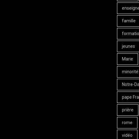
enseign
famille
formati
jeunes
Marie
minorité
Notre-D
pape Fra
prière
rome
vidéo