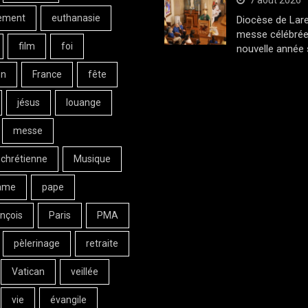
7 août 2026
ement
euthanasie
Diocèse de Lar
messe célébrée
film
foi
nouvelle année 
on
France
fête
jésus
louange
messe
 chrétienne
Musique
ame
pape
nçois
Paris
PMA
pèlerinage
retraite
Vatican
veillée
vie
évangile