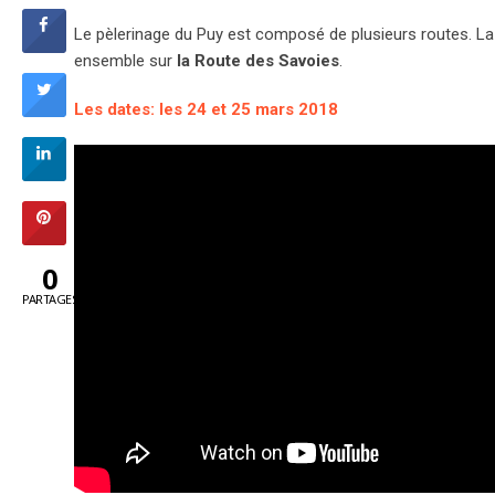
Le pèlerinage du Puy est composé de plusieurs routes. La
ensemble sur
la Route des Savoies
.
Les dates: les 24 et 25 mars 2018
0
PARTAGES