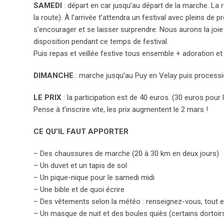
SAMEDI
: départ en car jusqu’au départ de la marche. L
la route). À l’arrivée t’attendra un festival avec pleins de 
s’encourager et se laisser surprendre. Nous aurons la joie
disposition pendant ce temps de festival.
Puis repas et veillée festive tous ensemble + adoration e
DIMANCHE
: marche jusqu’au Puy en Velay puis proces
LE PRIX
: la participation est de 40 euros. (30 euros pour
Pense à t’inscrire vite, les prix augmentent le 2 mars !
CE QU’IL FAUT APPORTER
– Des chaussures de marche (20 à 30 km en deux jours)
– Un duvet et un tapis de sol
– Un pique-nique pour le samedi midi
– Une bible et de quoi écrire
– Des vêtements selon la météo : renseignez-vous, tout es
– Un masque de nuit et des boules quiès (certains dortoirs