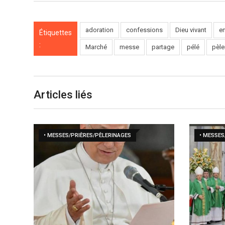
adoration
confessions
Dieu vivant
e
Étiquettes
:
Marché
messe
partage
pélé
pèle
Articles liés
• MESSES/PRIÈRES/PÈLERINAGES
• MESSES