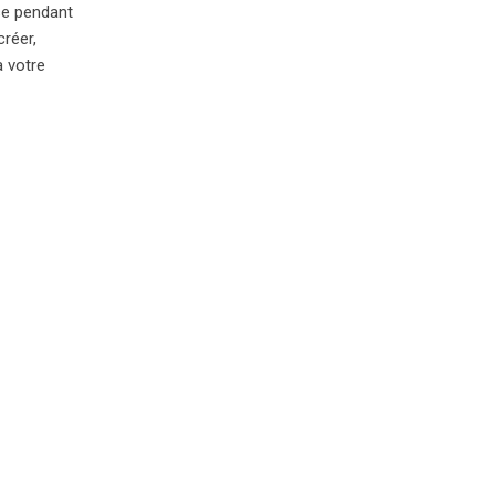
se pendant
créer,
à votre