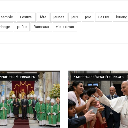
nsemble
Festival
fête
jeunes
jeux
joie
Le Puy
louang
rinage
prière
Rameaux
vieux divan
/PRIÈRES/PÈLERINAGES
• MESSES/PRIÈRES/PÈLERINAGES